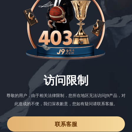
访问限制
尊敬的用户，由于相关法律限制，您所在地区无法访问J9产品，对
此造成的不便，我们深表歉意，您如有疑问请联系客服。
联系客服